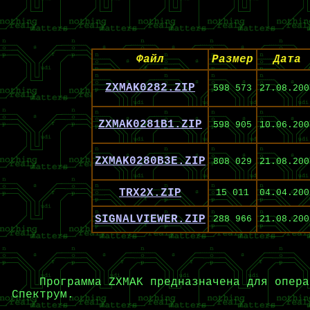
Файл
Размер
Дата
ZXMAK0282.ZIP
598 573
27.08.200
ZXMAK0281B1.ZIP
598 905
10.06.200
ZXMAK0280B3E.ZIP
808 029
21.08.200
TRX2X.ZIP
15 011
04.04.200
SIGNALVIEWER.ZIP
288 966
21.08.200
Программа ZXMAK предназначена для опера
Спектрум.