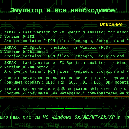
Эмулятор и все необходимое:
Описание
ZXMAK
- Last version of ZX Spectrum emulator for Windo
3
Version 0.282
Archive contains 3 ROM files: Pentagon, Scorpion and P
ZXMAK
- ZX Spectrum emulator for Windows (RUS)
3
Version 0.281 beta1
Archive contains 3 ROM files: Pentagon, Scorpion and P
ZXMAK
- Last version of ZX Spectrum emulator for Windo
2
Version 0.280 beta2
Archive contains 3 ROM files: Pentagon, Scorpion and P
Новая версия универсального конвертера TRX2X, версия
1
2
Понимает форматы: UDI, TRD, SCL, FDI, TD0, FDD, hobeta
Утилита для чтения WAV файлов (44100 8bit stereo) с ма
2
Просили - получайте, на интерфейс с пользователем не ж
ционных систем
MS Windows 9x/ME/NT/2k/XP
и пр