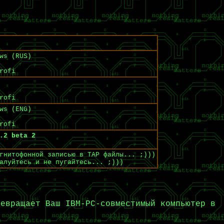
ws (RUS)
rofi
rofi
ws (ENG)
rofi
.2 beta 2
гнитофонной записью в TAP файлы... ;)))
алуйтесь и не пугайтесь... ;)))
евращает Ваш IBM-PC-совместимый компьютер в