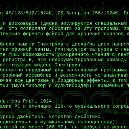
n 48/128/512/1024K, ZS Scorpion 256/1024K, P
 и дисководов (диски эмулируются специальным
е, это позволяет обходить защиту программ, з
ствующие форматы файлов для хранения образов 
 блоки памяти Спектрума с диска/на диск напр
агнитофонной ленты. Имитируется загрузка с л
те #FE. Возможность ускоренного чтения с лен
 регистра R, все недокументированные команды
ветствующую модель Спектрума.
бсолютно невидимый для запускаемой программы
троенный ассемблер и возможность устанавлива
ючая все цветовые и бордюрные эффекты, в том
тки (мультиколор и мультибордер). Временные 
пьютера Profi 1024.
амик PC и эмуляция 128-го музыкального сопро
урсор-джойстика, kempston-джойстика.
одключенная к музыкальному сопроцессору);
стотой не менее 200 МГц, но требует не менее