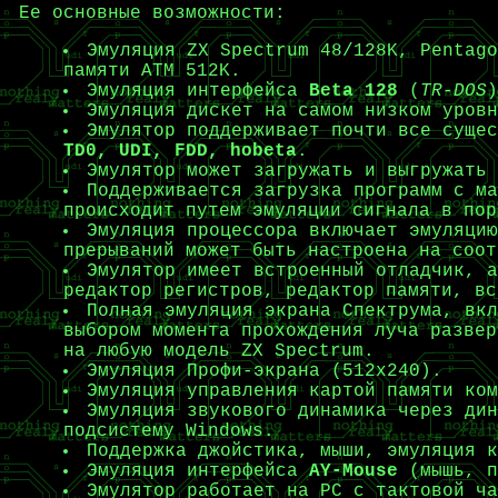
Ее основные возможности:
Эмуляция ZX Spectrum 48/128K, Pentago
памяти ATM 512K.
Эмуляция интерфейса
Beta 128
(
TR-DOS
)
Эмуляция дискет на самом низком уровн
Эмулятор поддерживает почти все суще
TD0, UDI, FDD, hobeta
.
Эмулятор может загружать и выгружать
Поддерживается загрузка программ с м
происходит путем эмуляции сигнала в пор
Эмуляция процессора включает эмуляцию
прерываний может быть настроена на соот
Эмулятор имеет встроенный отладчик, а
редактор регистров, редактор памяти, вс
Полная эмуляция экрана Спектрума, вкл
выбором момента прохождения луча развер
на любую модель ZX Spectrum.
Эмуляция Профи-экрана (512x240).
Эмуляция управления картой памяти ком
Эмуляция звукового динамика через дин
подсистему Windows.
Поддержка джойстика, мыши, эмуляция к
Эмуляция интерфейса
AY-Mouse
(мышь, п
Эмулятор работает на PC с тактовой ча