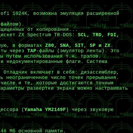
rofi 1024K, возможна эмуляция расширенной
 файлом).
ащищенных от копирования...
дискет ZX Spectrum TR-DOS:
SCL, TRD, FDI,
ямую, в форматах
Z80, SNA, SIT, SP и ZX
.
енты через
TAP
-файлы (эмулятор ленты). Это
ты путем использования т.н. трэпов.
 и недокументированные флаги. Система
. Отладчик включает в себя: дизассемблер,
ть неограниченное число точек прерывания.
 числе и те, которые достигаются точным
параметры развертки экрана можно настраивать
цессора (
Yamaha YM2149F
) через звуковую
 48 Мб основной памяти.